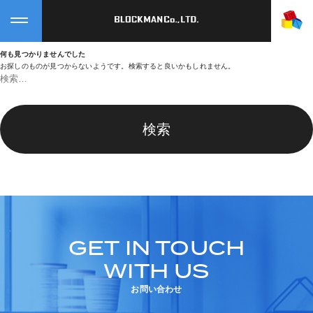
https://block-man.co.jp/journal/
何も見つかりませんでした
お探しのものが見つからないようです。検索すると良いかもしれません。
検
索:
GET IN TOUCH
WITH US
お問い合わせ